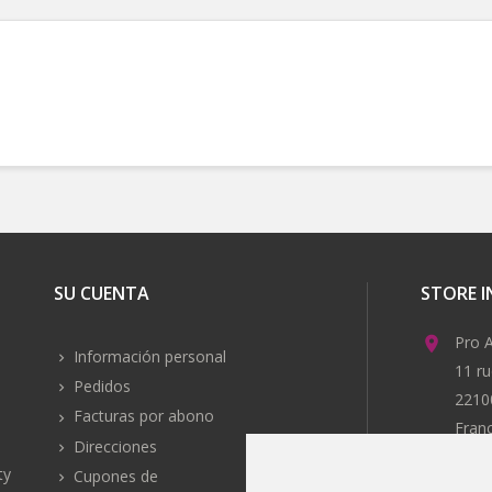
SU CUENTA
STORE 
Pro A

Información personal
11 ru
Pedidos
2210
Facturas por abono
Fran
Direcciones
Email

ty
Cupones de