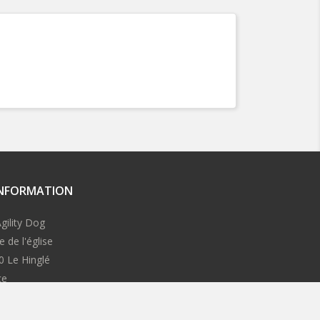
INFORMATION
gility Dog
e de l'église
0 Le Hinglé
ce
 us:
contact@proagilitydog.com