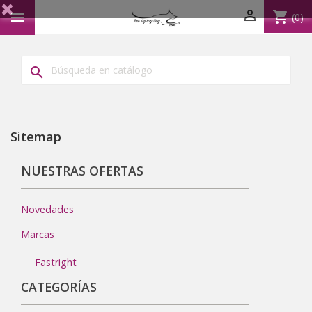

shopping_cart

(0)

Sitemap
NUESTRAS OFERTAS
Novedades
Marcas
Fastright
CATEGORÍAS