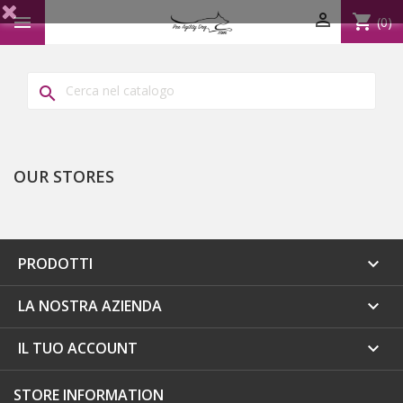

shopping_cart

(0)

OUR STORES
PRODOTTI

LA NOSTRA AZIENDA

IL TUO ACCOUNT

STORE INFORMATION