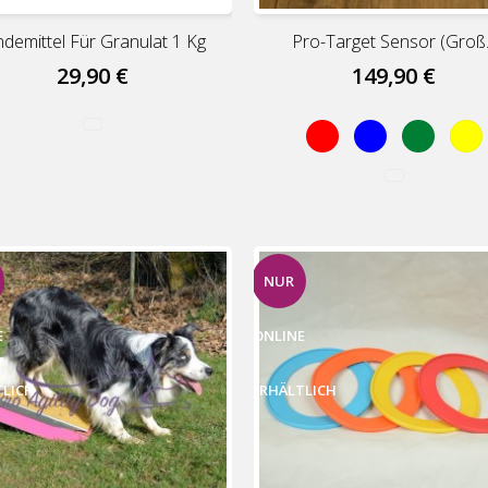
ndemittel Für Granulat 1 Kg
Pro-Target Sensor (Groß..
29,90 €
149,90 €
Red
Blue
Green
Ge
NUR
E
ONLINE
TLICH
ERHÄLTLICH