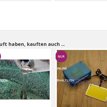
uft haben, kauften auch ...
NUR
E
ONLINE
TLICH
ERHÄLTLICH