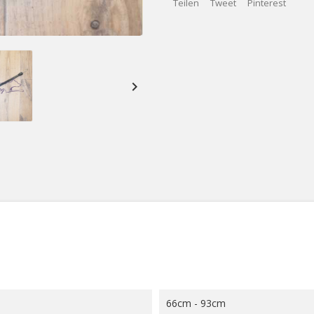
Teilen
Tweet
Pinterest

66cm - 93cm