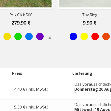
Pro-Click 500
Toy Ring
279,90 €
9,90 €
ot
Gelb
May
Sky
Lila
Blue
Yellow
Red
Or
+4
Green
Blue
Preis
Lieferung
Das voraussichtlich
4,40 € (inkl. MwSt.)
Donnerstag 20 Au
*
Das voraussichtlich
5,30 € (inkl. MwSt.)
Mittwoch 19 Augu