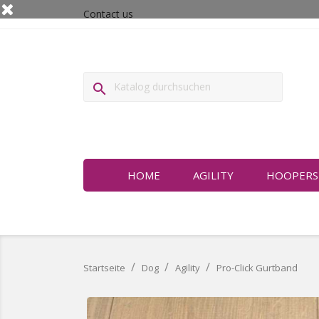
Contact us

HOME
AGILITY
HOOPERS
Startseite
Dog
Agility
Pro-Click Gurtband
Nur online erhältlich