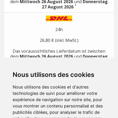
dem
Mittwoch 26 August 2026
und
Donnerstag
*
27 August 2026
24h
26,80 € (inkl. MwSt.)
Das voraussichtliches Lieferdatum ist zwischen
dem
Mittwoch 26 August 2026
und
Donnerstag
*
27 August 2026
Nous utilisons des cookies
*
mit direkten Zahlungsmethoden (z.B. Kreditkarte, Paypal)
ARTIKEL

Nous utilisons des cookies et d'autres
technologies de suivi pour améliorer votre
UNTERNEHMEN

expérience de navigation sur notre site, pour
vous montrer un contenu personnalisé et des
IHR KONTO

publicités ciblées, pour analyser le trafic de