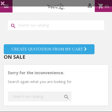

shopping_cart

(0)

CREATE QUOTATION FROM MY CART
ON SALE
Sorry for the inconvenience.
Search again what you are looking for
