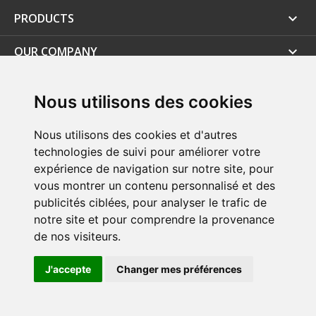
PRODUCTS

OUR COMPANY

YOUR ACCOUNT

Nous utilisons des cookies
STORE INFORMATION
Nous utilisons des cookies et d'autres
technologies de suivi pour améliorer votre
expérience de navigation sur notre site, pour
vous montrer un contenu personnalisé et des
publicités ciblées, pour analyser le trafic de
© 2026 - ProAgilityDog.com Online Shop proagilitydog.com
notre site et pour comprendre la provenance
de nos visiteurs.
J'accepte
Changer mes préférences