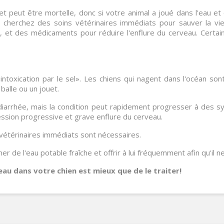
t et peut être mortelle, donc si votre animal a joué dans l'eau
s cherchez des soins vétérinaires immédiats pour sauver la v
es, et des médicaments pour réduire l'enflure du cerveau. Cert
intoxication par le sel». Les chiens qui nagent dans l'océan so
 balle ou un jouet.
 diarrhée, mais la condition peut rapidement progresser à de
ression progressive et grave enflure du cerveau.
 vétérinaires immédiats sont nécessaires.
ner de l'eau potable fraîche et offrir à lui fréquemment afin qu'il 
eau dans votre chien est mieux que de le traiter!