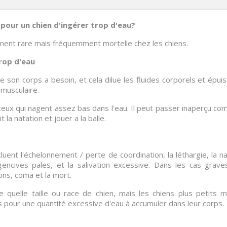
 pour un chien d'ingérer trop d'eau?
vement rare mais fréquemment mortelle chez les chiens.
trop d'eau
ue son corps a besoin, et cela dilue les fluides corporels et épui
 musculaire.
ux qui nagent assez bas dans l'eau. Il peut passer inaperçu combi
la natation et jouer a la balle.
cluent l'échelonnement / perte de coordination, la léthargie, la
gencives pales, et la salivation excessive. Dans les cas graves,
ons, coma et la mort.
orte quelle taille ou race de chien, mais les chiens plus peti
 pour une quantité excessive d'eau à accumuler dans leur corps.