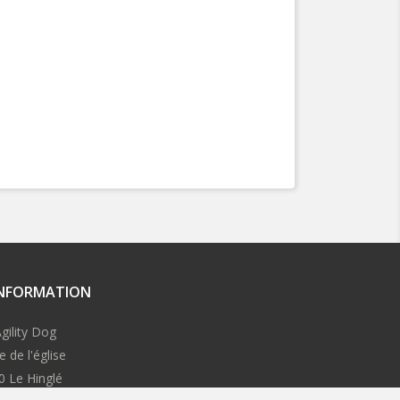
INFORMATION
gility Dog
e de l'église
0 Le Hinglé