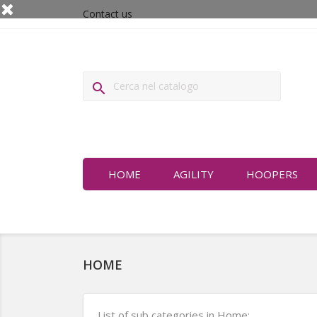
Contact us

HOME
AGILITY
HOOPERS
HOME
List of sub categories in Home: