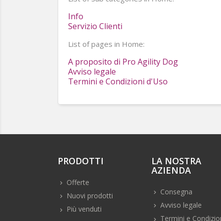
Info
Servizio Clienti
List of pages in Home:
A proposito di Pro Agility Dog
Avviso legale
Termini e Condizioni d'Uso
PRODOTTI
LA NOSTRA
AZIENDA
Offerte
Consegna
Nuovi prodotti
Avviso legale
Più venduti
Termini e Condizio