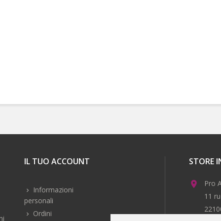
IL TUO ACCOUNT
STORE 
Pro A

Informazioni
11 ru
personali
2210
Ordini
ni