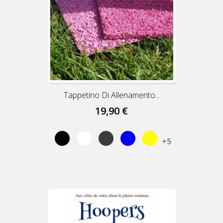
Tappetino Di Allenamento...
19,90 €
Black
White
Grey
Blue
Yellow
+5