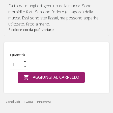
Fatto da
'
mungitori
'
genuino della mucca
.
Sono
morbidi
e forti
.
Sentono l'odore
(
e sapore)
della
mucca
.
Essi
sono sterilizzati
, ma
possono apparire
utilizzato
.
fatto a mano
.
*
colore corda può variare
Quantità

AGGIUNGI AL CARRELLO
Condividi
Twitta
Pinterest