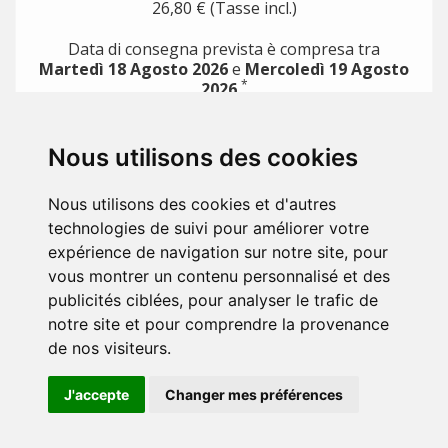
26,80 € (Tasse incl.)
Data di consegna prevista è compresa tra
Martedì 18 Agosto 2026
e
Mercoledì 19 Agosto
*
2026
*
con i metodi di pagamento diretto (es.: carta di credito, Paypal)
Nous utilisons des cookies
PRODOTTI

Nous utilisons des cookies et d'autres
LA NOSTRA AZIENDA

technologies de suivi pour améliorer votre
expérience de navigation sur notre site, pour
IL TUO ACCOUNT

vous montrer un contenu personnalisé et des
publicités ciblées, pour analyser le trafic de
STORE INFORMATION
notre site et pour comprendre la provenance
de nos visiteurs.
J'accepte
Changer mes préférences
© 2026 - ProAgilityDog.com Online Shop proagilitydog.com