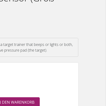
 a target trainer that beeps or lights or both,
ve pressure pad (the target).
N DEN WARENKORB