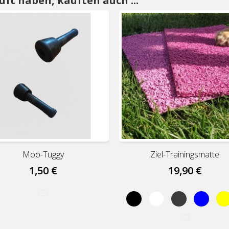
uft haben, kauften auch ...
Moo-Tuggy
Ziel-Trainingsmatte
1,50 €
19,90 €
Black
White
Grey
Blue
Y