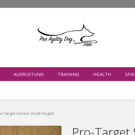
AUSRÜSTUNG
TRAINING
HEALTH
SPI
o-Target Sensor (Groß target)
Pro-Target