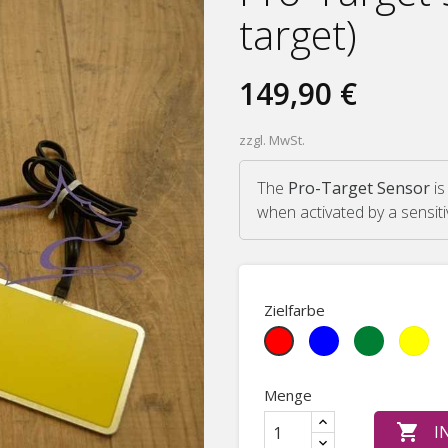
target)
149,90 €
zzgl. MwSt.
The
Pro-Target Sensor
is
when activated by a sensiti
Zielfarbe
Blue
Green
Gelb
Red
Menge

I