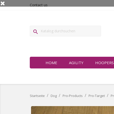
Contact us

HOME
AGILITY
HOOPERS
Startseite
Dog
Pro-Products
Pro-Target
Pr
Nur online erhältlich