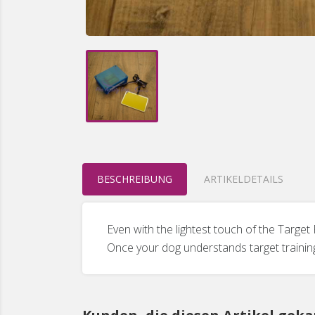
BESCHREIBUNG
ARTIKELDETAILS
Even with the lightest touch of the Targe
Once your dog understands target training, 