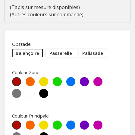
(Tapis sur mesure disponibles)
(Autres couleurs sur commande)
Obstacle
Balançoire
Passerelle
Palissade
Couleur Zone
Orange
Jaune
May
Sky
Violet
Heather
Rouge
Green
Blue
Violet
Medium
Blanc
Noir
Grey
Couleur Principale
Orange
Yellow
May
Sky
Purple
Heather
Red
Green
Blue
Violet