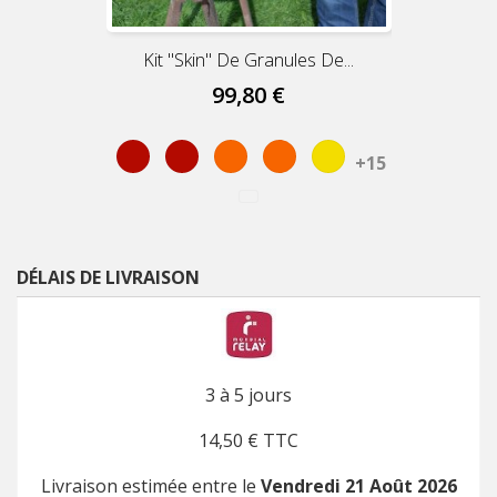
Kit "Skin" De Granules De...
99,80 €
Red
Rouge
Orange
Orange
Jaune
+15
DÉLAIS DE LIVRAISON
3 à 5 jours
14,50 € TTC
Livraison estimée entre le
Vendredi 21 Août 2026