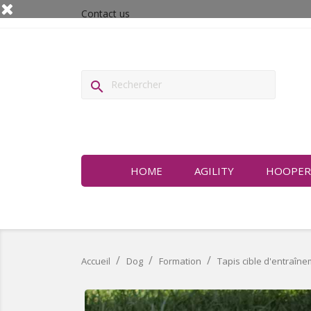
Contact us

HOME
AGILITY
HOOPER
Accueil
Dog
Formation
Tapis cible d'entraîn