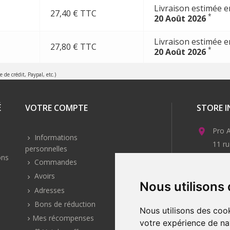
Livraison estimée e
27,40 € TTC
*
20 Août 2026
Livraison estimée e
27,80 € TTC
*
20 Août 2026
e crédit, Paypal, etc.)
É
VOTRE COMPTE
STORE 
Pro A

Informations
11 ru
personnelles
2210
ons
Commandes
Fran
Avoirs
Email
Nous utilisons

Adresses
Bons de réduction
Nous utilisons des cook
Mes récompenses
votre expérience de na