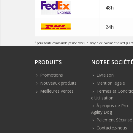
48h
24h
*
pour toute commande passée avec un moyen de paiement direct (Carte d
PRODUITS
NOTRE SOCIÉT
Promotions
Livraison
Nouveaux produits
Mention légale
Meilleures ventes
Termes et Conditi
d'Utilisation
À propos de Pro
Agility Dog
Paiement Sécurisé
Contactez-nous