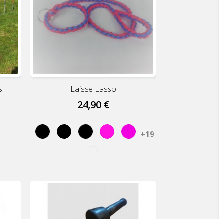
s
Laisse Lasso
24,90 €
Noir
Noir
Noir
Rose
Rose
+19