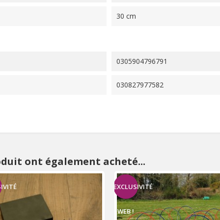
30 cm
0305904796791
030827977582
oduit ont également acheté...
IVITÉ
EXCLUSIVITÉ
WEB !