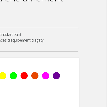
 antidérapant
ces d'équipement d'agility.
Yellow
Vert
Red
Orange
Rose
Purple