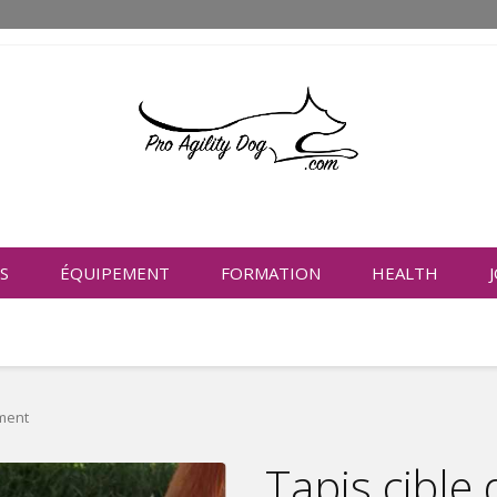
S
ÉQUIPEMENT
FORMATION
HEALTH
ement
Tapis cible