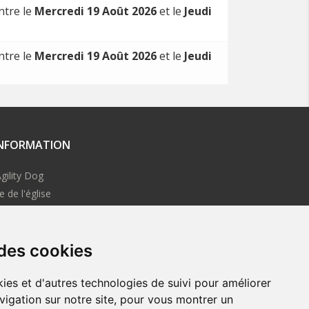
ntre le
Mercredi 19 Août 2026
et le
Jeudi
ntre le
Mercredi 19 Août 2026
et le
Jeudi
INFORMATION
gility Dog
e de l'église
0 Le Hinglé
ce
 us:
contact@proagilitydog.com
 des cookies
ies et d'autres technologies de suivi pour améliorer
vigation sur notre site, pour vous montrer un