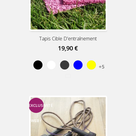
Tapis Cible D'entraînement
19,90 €
Black
White
Grey
Blue
Yellow
+5
EXCLUSIVITÉ
WEB !