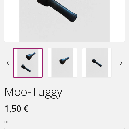


Moo-Tuggy
1,50 €
HT