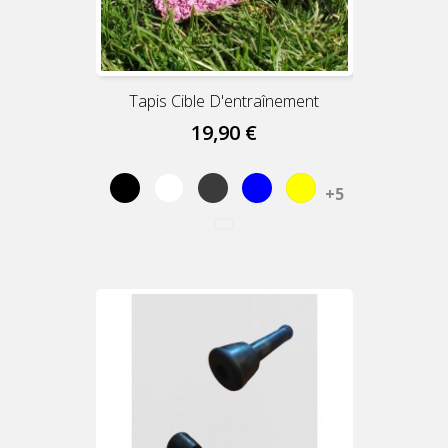
Tapis Cible D'entraînement
19,90 €
Black
White
Grey
Blue
Yellow
+5